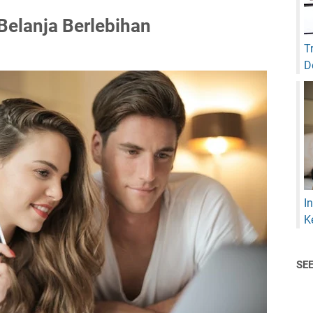
Belanja Berlebihan
T
D
I
K
SE