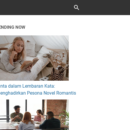
ENDING NOW
inta dalam Lembaran Kata:
enghadirkan Pesona Novel Romantis