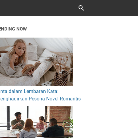
ENDING NOW
inta dalam Lembaran Kata:
enghadirkan Pesona Novel Romantis