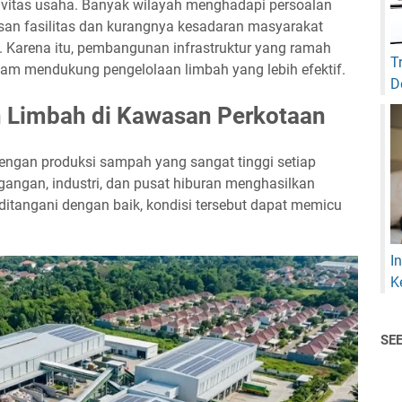
ivitas usaha. Banyak wilayah menghadapi persoalan
an fasilitas dan kurangnya kesadaran masyarakat
 Karena itu, pembangunan infrastruktur yang ramah
T
lam mendukung pengelolaan limbah yang lebih efektif.
D
 Limbah di Kawasan Perkotaan
ngan produksi sampah yang sangat tinggi setiap
agangan, industri, dan pusat hiburan menghasilkan
 ditangani dengan baik, kondisi tersebut dapat memicu
I
K
SE